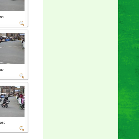
-03
-02
-052