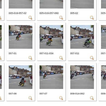
005-019-057-02
005-019-057-060
005-02
005
007-01
007-011-034
007-011
007
007-06
007-07
009-014-062
009