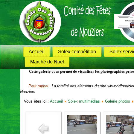
Accueil
Solex compétition
Solex servi
Marché de Noël
Cette galerie vous permet de visualiser les photographies prises l
Petit rappel
: La totalité des éléments du site www.cdfnouzie
Nouziers.
Vous êtes ici :
Accueil
Solex multimédias
Galerie photos